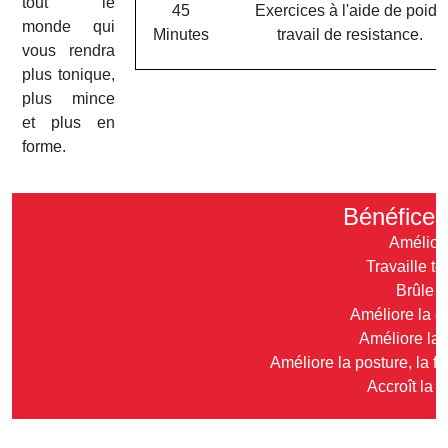
tout le
45
Exercices à l'aide de poids
monde qui
Minutes
travail de resistance.
vous rendra
plus tonique,
plus mince
et plus en
forme.
Bénéfices
Améliore
Travaille t
Brûle l
Améliore la c
Améliore la
Améliore la posture, la fo
Accroît la 