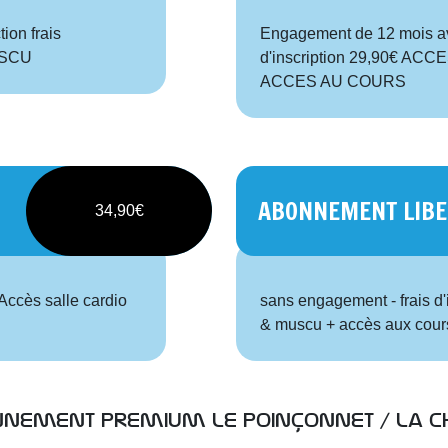
ion frais
Engagement de 12 mois ave
USCU
d'inscription 29,90€ A
ACCES AU COURS
ABONNEMENT LIBER
34,90€
 Accès salle cardio
sans engagement - frais d'
& muscu + accès aux cours 
nement premium le poinçonnet / la c