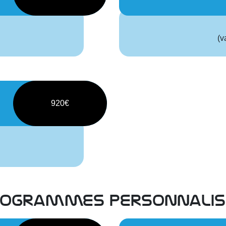
(v
920€
rogrammes personnalis