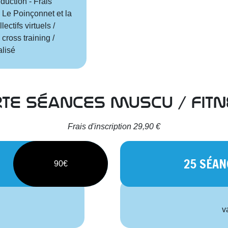
uction - Frais
s Le Poinçonnet et la
ectifs virtuels /
cross training /
alisé
te séances muscu / fit
Frais d'inscription 29,90 €
25 SÉAN
90€
v