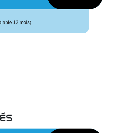
alable 12 mois)
és