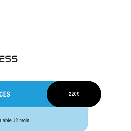
ness
CES
220€
alable 12 mois